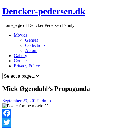
Skip
Dencker-pedersen.dk
to
content
Homepage of Dencker Pedersen Family
Movies
Genres
Collections
Actors
Gallery
Contact
Privacy Policy
Mick Øgendahl’s Propaganda
September 29, 2017
admin
Facebook