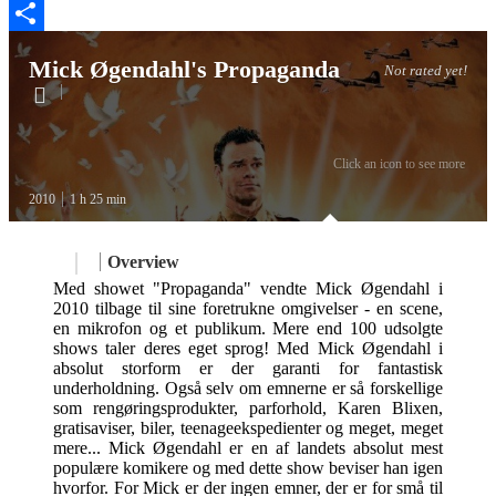
Twitter
Share
Mick Øgendahl's Propaganda
Not rated yet!
Click an icon to see more
2010
1 h 25 min
Overview
Med showet "Propaganda" vendte Mick Øgendahl i
2010 tilbage til sine foretrukne omgivelser - en scene,
en mikrofon og et publikum. Mere end 100 udsolgte
shows taler deres eget sprog! Med Mick Øgendahl i
absolut storform er der garanti for fantastisk
underholdning. Også selv om emnerne er så forskellige
som rengøringsprodukter, parforhold, Karen Blixen,
gratisaviser, biler, teenageekspedienter og meget, meget
mere... Mick Øgendahl er en af landets absolut mest
populære komikere og med dette show beviser han igen
hvorfor. For Mick er der ingen emner, der er for små til